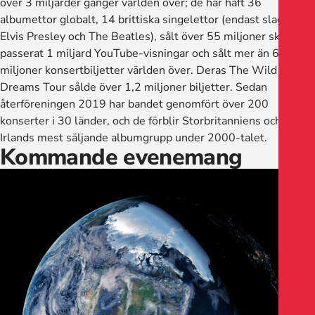
över 3 miljarder gånger världen över; de har haft 36
albumettor globalt, 14 brittiska singelettor (endast slagna av
Elvis Presley och The Beatles), sålt över 55 miljoner skivor,
passerat 1 miljard YouTube-visningar och sålt mer än 6
miljoner konsertbiljetter världen över. Deras The Wild
Dreams Tour sålde över 1,2 miljoner biljetter. Sedan
återföreningen 2019 har bandet genomfört över 200
konserter i 30 länder, och de förblir Storbritanniens och
Irlands mest säljande albumgrupp under 2000-talet.
Kommande evenemang