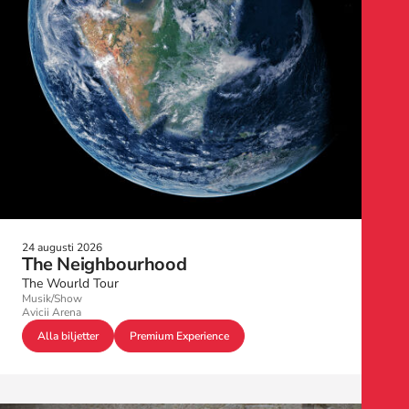
24 augusti 2026
The Neighbourhood
The Wourld Tour
Musik/Show
Avicii Arena
Alla biljetter
Premium Experience