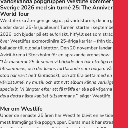
Världskända popgruppen Westlife kommer till
Sverige 2026 med sin turné 25: The Anniversary
World Tour
Westlife ska återigen ge sig ut på världsturné, denna gång
under deras 25-årsjubileum! Turnén startar i september
2026, och bjuder på ett euforiskt, hitfyllt set som sträcker sig
över Westlifes extraordinära 25-åriga karriär – från tidlösa
ballader till globala listettor. Den 20 november landar de i
Avicii Arena i Stockholm för en sprakande arenashow.
“
I år markerar 25 år sedan vi började den här otroliga resan
tillsammans, och det känns fortfarande som början. Våra fans
stöd har varit helt fantastiskt, och att fira detta med en
världsturné, ny musik och ett nytt album känns verkligen
speciellt. Vi längtar efter att få träffa er alla på vägarna och
dela detta nästa kapitel tillsammans.
”, säger Westlife.
Mer om Westlife
Under de senaste 25 åren har Westlife blivit en av tidernas
mest framgångsrika popgrupper. Deras musik har streamats