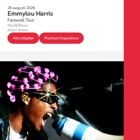
26 augusti 2026
Emmylou Harris
Farewell Tour
Musik/Show
Avicii Arena
Alla biljetter
Premium Experience