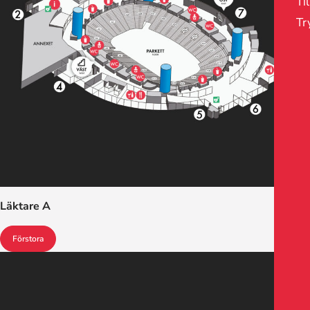
Ti
Tr
Läktare A
Förstora