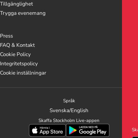
Tillgänglighet
Trygga evenemang
Press
FAQ & Kontakt
Cookie Policy
Integritetspolicy
Cookie inställningar
Språk
Svenska
/
English
Skaffa Stockholm Live-appen
Sk