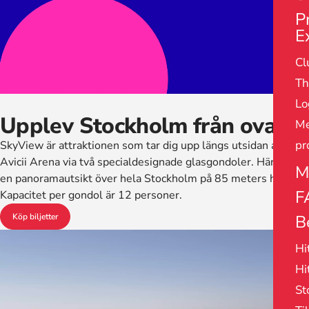
P
E
Cl
Th
Lo
Upplev Stockholm från ovan
Me
pr
SkyView är attraktionen som tar dig upp längs utsidan av
Avicii Arena via två specialdesignade glasgondoler. Här får du
M
en panoramautsikt över hela Stockholm på 85 meters höjd.
F
Kapacitet per gondol är 12 personer.
Köp biljetter
B
Pause
Hi
Hi
St