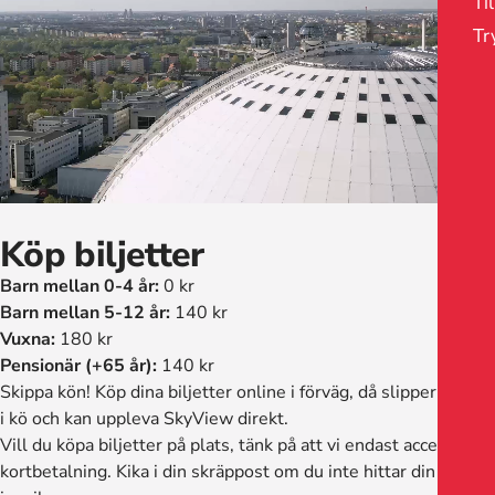
Ti
Tr
Köp biljetter
Barn mellan 0-4 år:
0 kr
Barn mellan 5-12 år:
140 kr
Vuxna:
180 kr
Pensionär (+65 år):
140 kr
Skippa kön! Köp dina biljetter online i förväg, då slipper du stå
i kö och kan uppleva SkyView direkt.
Vill du köpa biljetter på plats, tänk på att vi endast accepterar
kortbetalning. Kika i din skräppost om du inte hittar din biljett