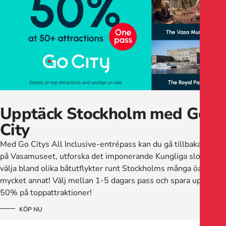
Upptäck Stockholm med Go
City
Med Go Citys All Inclusive-entrépass kan du gå tillbaka i tiden
på Vasamuseet, utforska det imponerande Kungliga slottet,
välja bland olika båtutflykter runt Stockholms många öar och
mycket annat! Välj mellan 1-5 dagars pass och spara upp till
50% på toppattraktioner!
KÖP NU