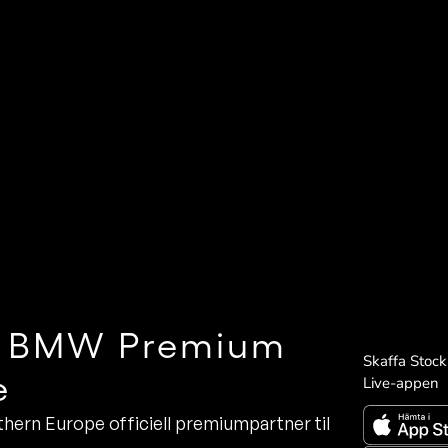
r BMW Premium
Skaffa Stoc
e
Live-appen
ern Europe officiell premiumpartner till