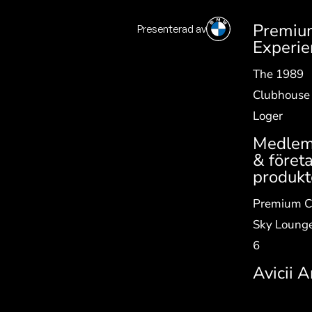
Premiu
Presenterad av
SV
|
EN
Experie
The 1989
Clubhouse
Loger
Medlem
& företa
produkt
Premium C
Sky Loung
6
Avicii 