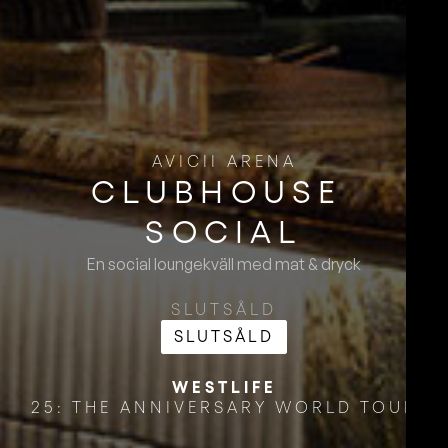
AVICII ARENA
CLUBHOUSE ​
SOCIAL
En social loungekväll med mat & dryck
SLUTSÅLD
SLUTSÅLD
WESTLIFE
25: THE ANNIVERSARY WORLD TOUR