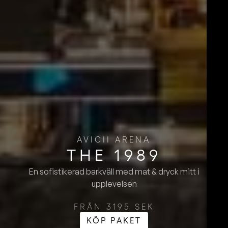
AVICII ARENA
THE 1989
En sofistikerad barkväll med mat & dryck mitt i
upplevelsen
FRÅN 3195 SEK
KÖP PAKET