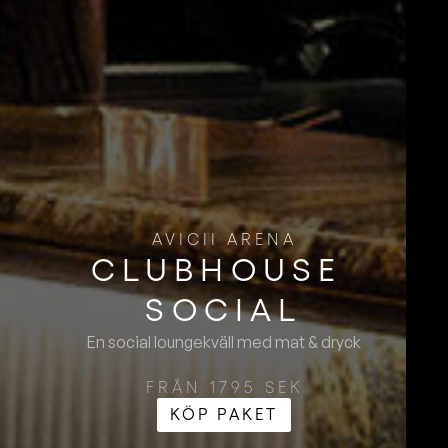
AVICII ARENA
CLUBHOUSE ​
SOCIAL
En social loungekväll med mat & dryck
FRÅN 1795 SEK
KÖP PAKET