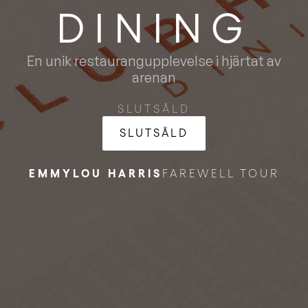
DINING
En unik restaurangupplevelse i hjärtat av
arenan
SLUTSÅLD
SLUTSÅLD
EMMYLOU HARRIS
FAREWELL TOUR