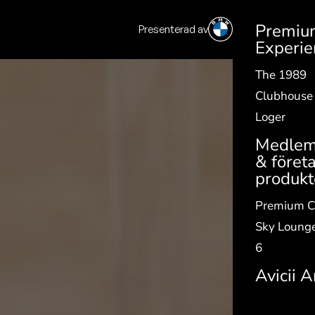
Premiu
Presenterad av
SV
|
EN
Experie
The 1989
Clubhouse
Loger
Medlem
& företa
produkt
Premium C
Sky Loung
6
Avicii 