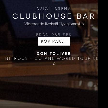
AVICII ARENA
CLUBHOUSE ​BAR
Vibrerande livekväll i lyxig barmiljö
FRÅN 985 SEK
KÖP PAKET
DON TOLIVER
NITROUS - OCTANE WORLD TOUR LEG
2